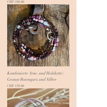
Preis
CHF 190.00
Kombinierte Arm- und Halskette |
Granat Rosenqarz und Silber
Preis
CHF 170.00