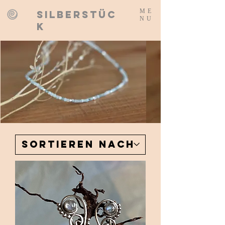
ME
SILBERSTÜC
NU
K