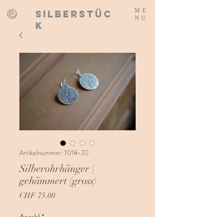
ME
SILBERSTÜC
NU
K
Artikelnummer: 1018-20
Silberohrhänger |
gehämmert (gross)
Preis
CHF 75.00
Anzahl
*