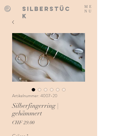
ME
SILBERSTÜC
NU
K
Artikelnummer: 4007-20
Silberfingerring |
gehämmert
Preis
CHF 29.00
Grösse
*