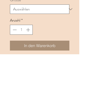
Anzahl
*
In den Warenkorb
Der Fingerring ist schlicht und lässt sich
wunderbar mit anderen Silber- oder
Steinfingerringen kombinieren. Dabei ist
dir frei überlassen, an welchen Finger du
den Ring tragen möchtest.
Alle unsere gehämmerten Ringe sind aus
925 Karat Silber und von Hand gefertigt.
Dadurch ist jeder ein Unikat und kann
kleine Abweichungen, mit demjenigen auf
dem Bild haben.
Handgemacht mit viel in der Schweiz