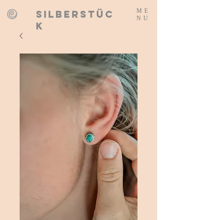
ME
SILBERSTÜC
NU
K