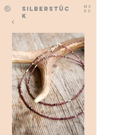
ME
SILBERSTÜC
NU
K