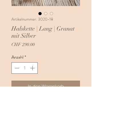
Artikelnummer: 3020-18
Halskette | Lang | Granat
mit Silber
Preis
CHF 290.00
Anzahl
*
In den Warenkorb
Diese Granat Kette kann lang oder kurz
getragen werden. Sie wird durch einen
Federring verschlossen und bringt dadurch
viel Flexibilität mit sich. Ein Federring ist
einerseits ein sehr stilvoller Verschluss,