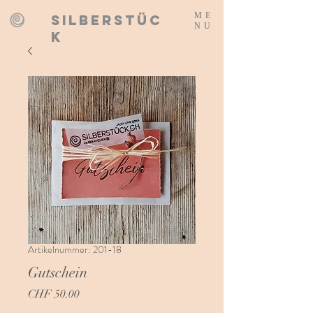
ME
SILBERSTÜC
NU
K
Artikelnummer: 201-18
Gutschein
Preis
CHF 50.00