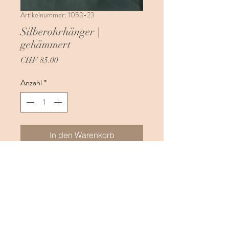
Artikelnummer: 1053-23
Silberohrhänger |
gehämmert
Preis
CHF 85.00
Anzahl
*
In den Warenkorb
Diese gehämmerten Silberohrhänger sind
aus 925 Karat Silber und von Hand
gefertigt. Jedes Paar ist ein Unikat und von
hochwertigter Qualität.