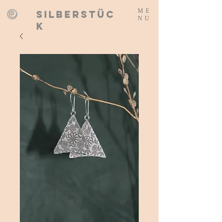
ME
SILBERSTÜC
NU
K