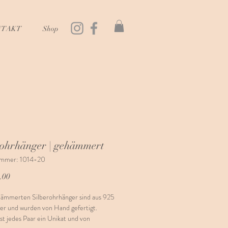
NTAKT
Shop
rohrhänger | gehämmert
ummer: 1014-20
Preis
.00
hämmerten Silberohrhänger sind aus 925
ber und wurden von Hand gefertigt.
st jedes Paar ein Unikat und von