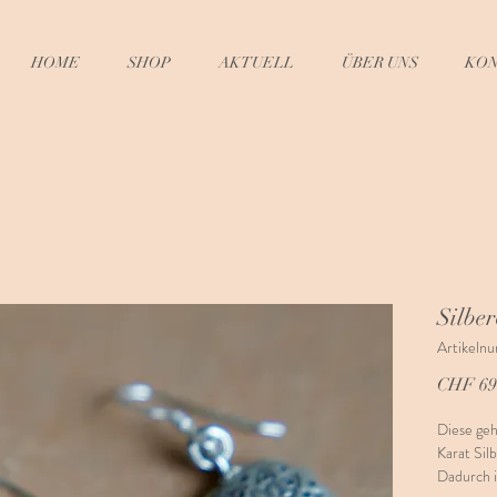
HOME
SHOP
AKTUELL
ÜBER UNS
KO
Silbe
Artikeln
CHF 69
Diese ge
Karat Sil
Dadurch i