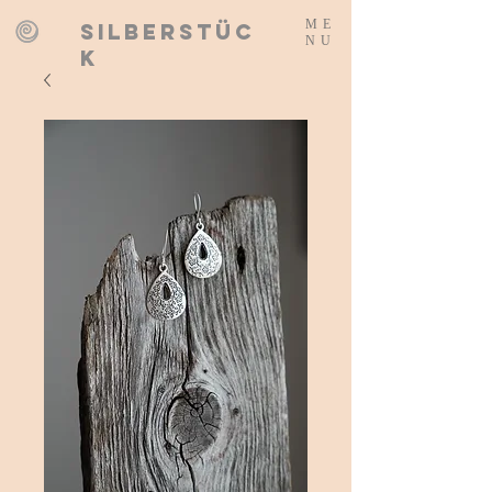
ME
SILBERSTÜC
NU
K