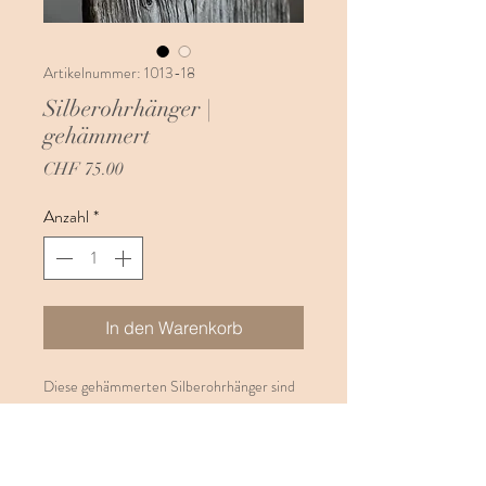
Artikelnummer: 1013-18
Silberohrhänger |
gehämmert
Preis
CHF 75.00
Anzahl
*
In den Warenkorb
Diese gehämmerten Silberohrhänger sind
aus 925 Karat Silber und wurden von Hand
gefertigt. Dadurch ist jedes Paar ein Unikat
und von hochwertigter Qualität.