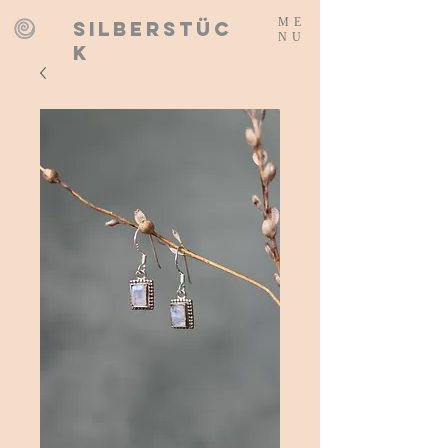
ME
SILBERSTÜC
NU
K