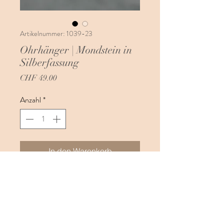
Artikelnummer: 1039-23
Ohrhänger | Mondstein in
Silberfassung
Preis
CHF 49.00
Anzahl
*
In den Warenkorb
Diese Stein Ohrhänger in 925 Karat Silber
gefasst, lassen sich bestens an einem
schicken Anlass oder auch praktisch im
Alltag tragen. Schau dir für ein passenden
Set unsere dazupassenden Hals-und