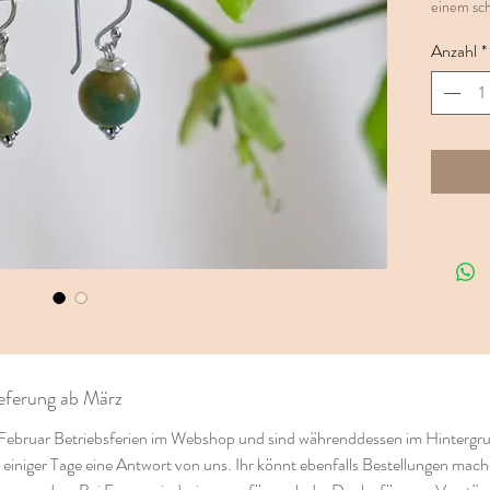
einem sch
dazugehör
Anzahl
*
Die Ohrh
den Ohrhä
unsere Sc
erwartet d
Schmucks
ieferung ab März
ebruar Betriebsferien im Webshop und sind währenddessen im Hintergrund 
iniger Tage eine Antwort von uns. Ihr könnt ebenfalls Bestellungen mache