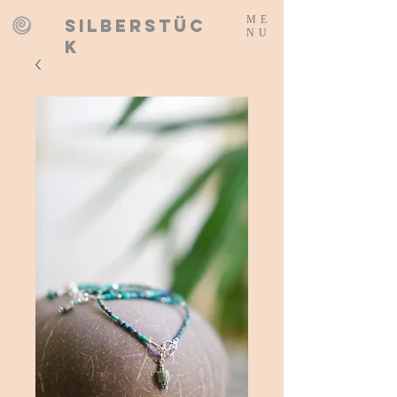
ME
SILBERSTÜC
NU
K