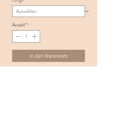
Anzahl
*
In den Warenkorb
Dieses Steinarmband, kombiniert mit 925
Karat Silber, ist in verschiedenen Längen
erhältlich.
Das Armband kann kleine Abweichungen
mit demjenigen auf der Abbildung haben.
Alle unsere Schmuckstücke sind Unikate
und mit bester Qualität von Steinen,
Perlen und Silber verarbeitet. Dich
erwartet ein einzigartiges und
künstlerisches Schmuckstück.
Handgemacht mit viel in der Schweiz